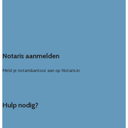
Limburg
Noord-Brabant
Noord-Holland
Utrecht
Zuid-Holland
Zeeland
Alle steden
Notaris aanmelden
Meld je notariskantoor aan op Notaris.in
Notaris leads kopen
Bedrijf aanmelden
Veelgestelde vragen: bedrijven
Hulp nodig?
Veelgestelde vragen
Uitleg over de offerteservice