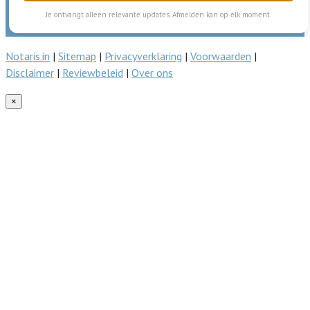
Je ontvangt alleen relevante updates. Afmelden kan op elk moment.
Notaris.in
|
Sitemap
|
Privacyverklaring
|
Voorwaarden
|
Disclaimer
|
Reviewbeleid
|
Over ons
×