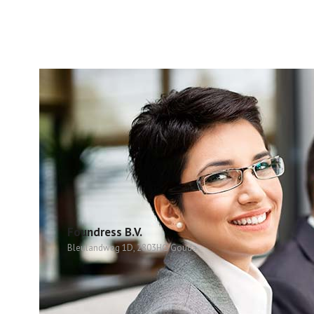
Foundress B.V.
Bleulandweg 1D, 2803HG Gouda