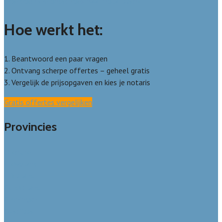
Hoe doen we onderzoek naar notarissen?
Hoe werkt het:
1. Beantwoord een paar vragen
2. Ontvang scherpe offertes – geheel gratis
3. Vergelijk de prijsopgaven en kies je notaris
Gratis offertes vergelijken
Provincies
Drenthe
Flevoland
Friesland
Gelderland
Groningen
Overijssel