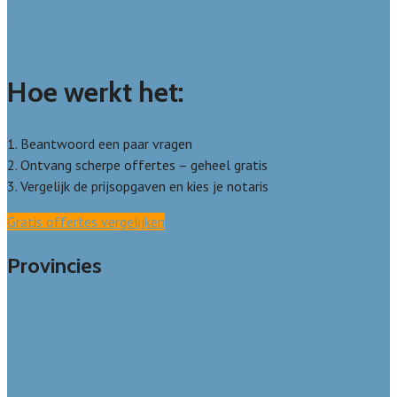
Welke kwaliteitseisen stellen we?
Hoe doen we onderzoek naar notarissen?
Hoe werkt het:
1. Beantwoord een paar vragen
2. Ontvang scherpe offertes – geheel gratis
3. Vergelijk de prijsopgaven en kies je notaris
Gratis offertes vergelijken
Provincies
Drenthe
Flevoland
Friesland
Gelderland
Groningen