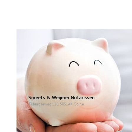
Smeets & Weijmer Notarissen
Tilburgseweg 126, 5051AK Goirle