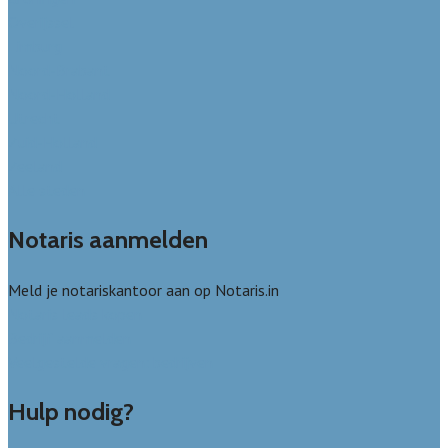
Overijssel
Limburg
Noord-Brabant
Noord-Holland
Utrecht
Zuid-Holland
Zeeland
Alle steden
Notaris aanmelden
Meld je notariskantoor aan op Notaris.in
Notaris leads kopen
Bedrijf aanmelden
Veelgestelde vragen: bedrijven
Hulp nodig?