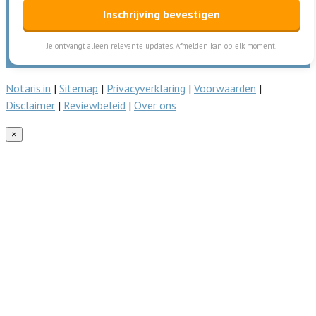
Inschrijving bevestigen
Je ontvangt alleen relevante updates. Afmelden kan op elk moment.
Notaris.in
|
Sitemap
|
Privacyverklaring
|
Voorwaarden
|
Disclaimer
|
Reviewbeleid
|
Over ons
×