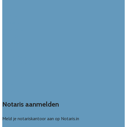
Drenthe
Flevoland
Friesland
Gelderland
Groningen
Overijssel
Limburg
Noord-Brabant
Noord-Holland
Utrecht
Zuid-Holland
Zeeland
Alle steden
Notaris aanmelden
Meld je notariskantoor aan op Notaris.in
Notaris leads kopen