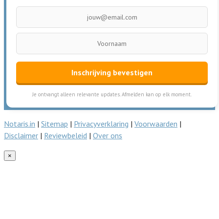
Inschrijving bevestigen
Je ontvangt alleen relevante updates. Afmelden kan op elk moment.
Notaris.in
|
Sitemap
|
Privacyverklaring
|
Voorwaarden
|
Disclaimer
|
Reviewbeleid
|
Over ons
×