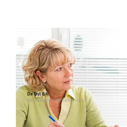
De Uyl B.V.
Bredaseweg 159, 4872LA Etten-Leur