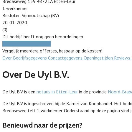
Bredaseweg 159 4872LA Etten-Leur
1 werknemer
Besloten Vennootschap (BV)
20-01-2020
(0)
Dit bedrijf heeft nog geen beoordelingen.
Gratis prijzen vergelijken
Vergelijk meerdere offertes, bespaar op de kosten!
Over
Bedrijfsgegevens
Contactgegevens
Openingstijden
Reviews
Over De Uyl B.V.
De Uyl B.V. is een
notaris in Etten-Leur
in de provincie
Noord-Brab
De Uyl B.V. is ingeschreven bij de Kamer van Koophandel. Het be
Bredaseweg telt 1 werknemer. Onderstaand op deze pagina vind je
Benieuwd naar de prijzen?