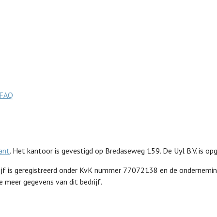
FAQ
ant
. Het kantoor is gevestigd op Bredaseweg 159. De Uyl B.V. is o
drijf is geregistreerd onder KvK nummer 77072138 en de ondernemi
 meer gegevens van dit bedrijf.