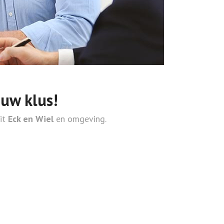
ouw klus!
uit
Eck en Wiel
en omgeving.