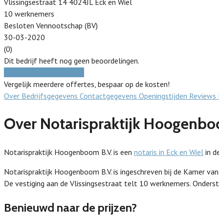
Vlissingsestraat 14 4024JL Eck en Wiel
10 werknemers
Besloten Vennootschap (BV)
30-03-2020
(0)
Dit bedrijf heeft nog geen beoordelingen.
Gratis prijzen vergelijken
Vergelijk meerdere offertes, bespaar op de kosten!
Over
Bedrijfsgegevens
Contactgegevens
Openingstijden
Reviews
Over Notarispraktijk Hoogenbo
Notarispraktijk Hoogenboom B.V. is een
notaris in Eck en Wiel
in d
Notarispraktijk Hoogenboom B.V. is ingeschreven bij de Kamer v
De vestiging aan de Vlissingsestraat telt 10 werknemers. Onderst
Benieuwd naar de prijzen?