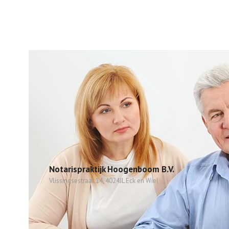
Notarispraktijk Hoogenboom B.V.
Vlissingsestraat 14, 4024JL Eck en Wiel