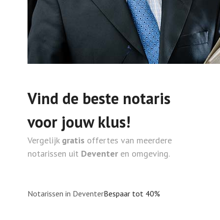
Vind de beste notaris
voor jouw klus!
Vergelijk
gratis
offertes van meerdere
notarissen uit
Deventer
en omgeving.
Notarissen in Deventer
Bespaar tot 40%