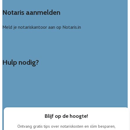
Notaris aanmelden
Meld je notariskantoor aan op Notaris.in
Notaris leads kopen
Bedrijf aanmelden
Veelgestelde vragen: bedrijven
Hulp nodig?
Veelgestelde vragen
Uitleg over de offerteservice
Hulp nodig bij je aanvraag?
Contact
Blijf op de hoogte!
Ontvang gratis tips over notariskosten en slim besparen,