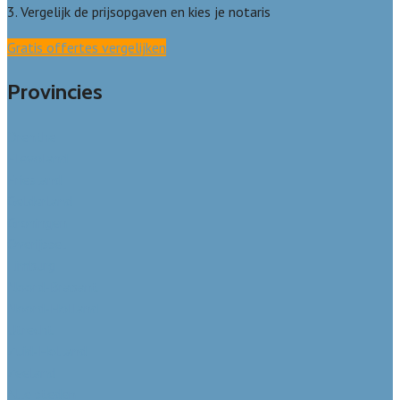
3. Vergelijk de prijsopgaven en kies je notaris
Gratis offertes vergelijken
Provincies
Drenthe
Flevoland
Friesland
Gelderland
Groningen
Overijssel
Limburg
Noord-Brabant
Noord-Holland
Utrecht
Zuid-Holland
Zeeland
Alle steden