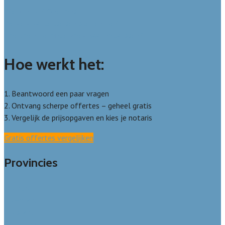
Wie zijn wij? Over ons
Welke kwaliteitseisen stellen we?
Hoe doen we onderzoek naar notarissen?
Hoe werkt het:
1. Beantwoord een paar vragen
2. Ontvang scherpe offertes – geheel gratis
3. Vergelijk de prijsopgaven en kies je notaris
Gratis offertes vergelijken
Provincies
Drenthe
Flevoland
Friesland
Gelderland