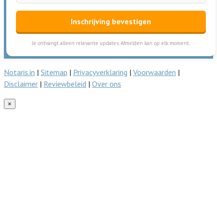
Inschrijving bevestigen
Je ontvangt alleen relevante updates. Afmelden kan op elk moment.
Notaris.in
|
Sitemap
|
Privacyverklaring
|
Voorwaarden
|
Disclaimer
|
Reviewbeleid
|
Over ons
×