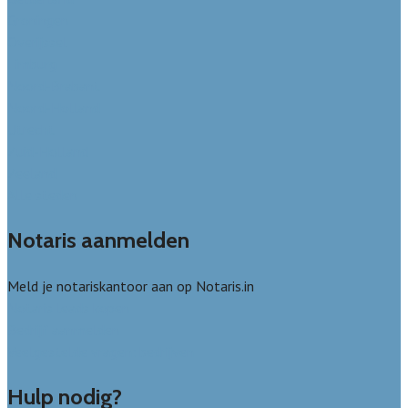
Groningen
Overijssel
Limburg
Noord-Brabant
Noord-Holland
Utrecht
Zuid-Holland
Zeeland
Alle steden
Notaris aanmelden
Meld je notariskantoor aan op Notaris.in
Notaris leads kopen
Bedrijf aanmelden
Veelgestelde vragen: bedrijven
Hulp nodig?