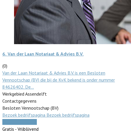
6.
Van der Laan Notariaat & Advies B.V.
(0)
Van der Laan Notariaat & Advies B.V. is een Besloten
Vennootschap (BV) die bij de KvK bekend is onder nummer
84626402. De…
Werkgebied Assendelft
Contactgegevens
Besloten Vennootschap (BV)
Bezoek bedrijfspagina
Bezoek bedrijfspagina
Vergelijk offertes
Gratis - Vrijblijvend