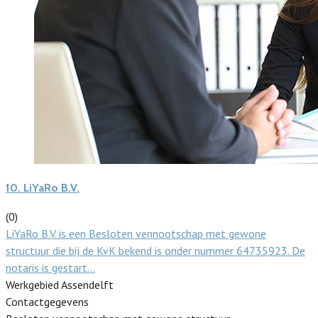
10.
LiYaRo B.V.
(0)
LiYaRo B.V. is een Besloten vennootschap met gewone
structuur die bij de KvK bekend is onder nummer 64735923. De
notaris is gestart…
Werkgebied Assendelft
Contactgegevens