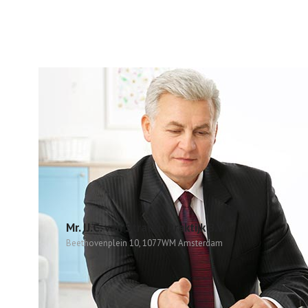
Mr. IJ.C. van Straten Praktijk B.V.
Beethovenplein 10, 1077WM Amsterdam