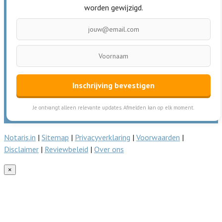
worden gewijzigd.
Inschrijving bevestigen
Je ontvangt alleen relevante updates. Afmelden kan op elk moment.
Notaris.in
|
Sitemap
|
Privacyverklaring
|
Voorwaarden
|
Disclaimer
|
Reviewbeleid
|
Over ons
×