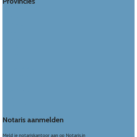
Provincies
Drenthe
Flevoland
Friesland
Gelderland
Groningen
Overijssel
Limburg
Noord-Brabant
Noord-Holland
Utrecht
Zuid-Holland
Zeeland
Alle steden
Notaris aanmelden
Meld je notariskantoor aan op Notaris.in