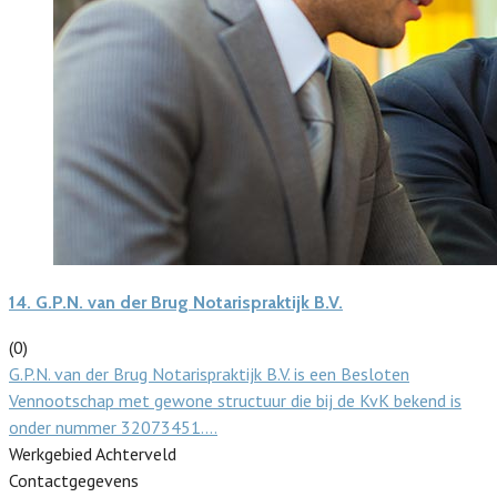
14.
G.P.N. van der Brug Notarispraktijk B.V.
(0)
G.P.N. van der Brug Notarispraktijk B.V. is een Besloten
Vennootschap met gewone structuur die bij de KvK bekend is
onder nummer 32073451.…
Werkgebied Achterveld
Contactgegevens