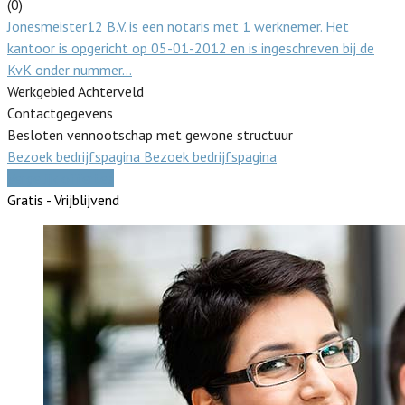
(0)
Jonesmeister12 B.V. is een notaris met 1 werknemer. Het
kantoor is opgericht op 05-01-2012 en is ingeschreven bij de
KvK onder nummer…
Werkgebied Achterveld
Contactgegevens
Besloten vennootschap met gewone structuur
Bezoek bedrijfspagina
Bezoek bedrijfspagina
Vergelijk offertes
Gratis - Vrijblijvend