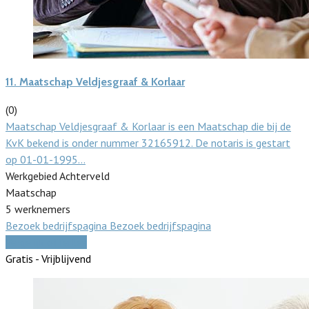
11.
Maatschap Veldjesgraaf & Korlaar
(0)
Maatschap Veldjesgraaf & Korlaar is een Maatschap die bij de
KvK bekend is onder nummer 32165912. De notaris is gestart
op 01-01-1995…
Werkgebied Achterveld
Maatschap
5 werknemers
Bezoek bedrijfspagina
Bezoek bedrijfspagina
Vergelijk offertes
Gratis - Vrijblijvend