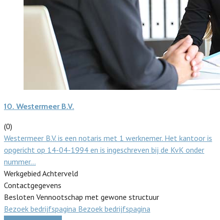
10.
Westermeer B.V.
(0)
Westermeer B.V. is een notaris met 1 werknemer. Het kantoor is
opgericht op 14-04-1994 en is ingeschreven bij de KvK onder
nummer…
Werkgebied Achterveld
Contactgegevens
Besloten Vennootschap met gewone structuur
Bezoek bedrijfspagina
Bezoek bedrijfspagina