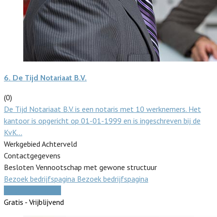
6.
De Tijd Notariaat B.V.
(0)
De Tijd Notariaat B.V. is een notaris met 10 werknemers. Het
kantoor is opgericht op 01-01-1999 en is ingeschreven bij de
KvK…
Werkgebied Achterveld
Contactgegevens
Besloten Vennootschap met gewone structuur
Bezoek bedrijfspagina
Bezoek bedrijfspagina
Vergelijk offertes
Gratis - Vrijblijvend