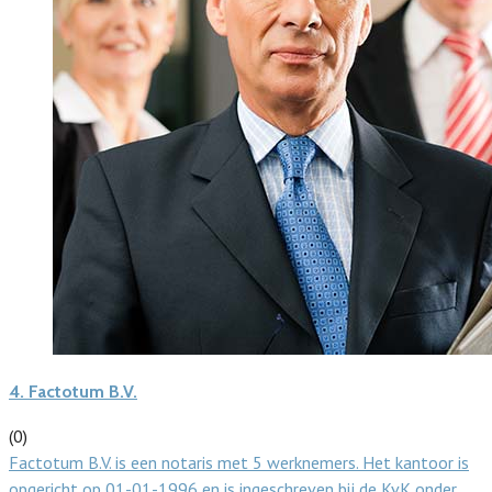
4.
Factotum B.V.
(0)
Factotum B.V. is een notaris met 5 werknemers. Het kantoor is
opgericht op 01-01-1996 en is ingeschreven bij de KvK onder