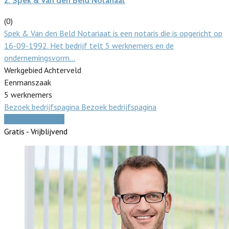
2.
Spek & Van den Beld Notariaat
(0)
Spek & Van den Beld Notariaat is een notaris die is opgericht op
16-09-1992. Het bedrijf telt 5 werknemers en de
ondernemingsvorm…
Werkgebied Achterveld
Eenmanszaak
5 werknemers
Bezoek bedrijfspagina
Bezoek bedrijfspagina
Vergelijk offertes
Gratis - Vrijblijvend