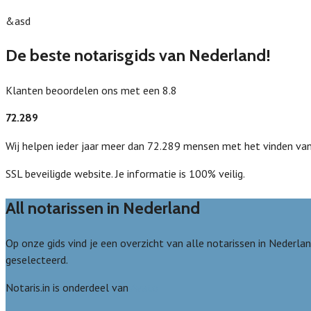
&asd
De beste notarisgids van Nederland!
Klanten beoordelen ons met een 8.8
72.289
Wij helpen ieder jaar meer dan 72.289 mensen met het vinden van
SSL beveiligde website. Je informatie is 100% veilig.
All notarissen in Nederland
Op onze gids vind je een overzicht van alle notarissen in Nederla
geselecteerd.
Notaris.in is onderdeel van
Avato