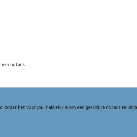
 een notaris.
nd, zodat het voor jou makkelijk is om een geschikte notaris te vin